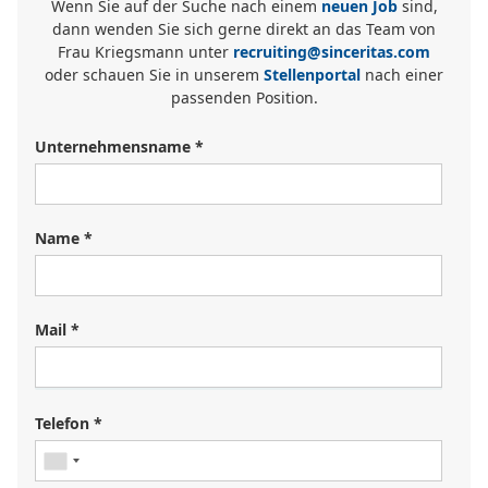
Wenn Sie auf der Suche nach einem
neuen Job
sind,
dann wenden Sie sich gerne direkt an das Team von
Frau Kriegsmann unter
recruiting@sinceritas.com
oder schauen Sie in unserem
Stellenportal
nach einer
passenden Position.
Unternehmensname *
Name *
Mail *
Sie suchen einen Job?
Registrieren Sie sich in unserem
Kandidat:innenportal
und
Telefon *
unsere Personalverantwortlichen werden Sie kontaktieren
oder durchsuchen Sie unser
Jobportal
.