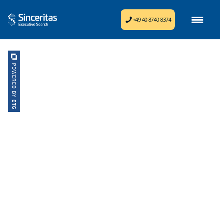
+49 40 8740 8374
Sinceritas ist Ihr
zuverlässiger Partner für
Executive Search im
Gesundheitswesen und
der Life Sciences
Industrie
Besetzung von vakanten Führungs- und
Schlüsselpositionen in Festanstellung