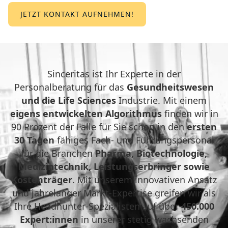
JETZT KONTAKT AUFNEHMEN!
Sinceritas ist Ihr Experte in der
Personalberatung für das
Gesundheitswesen
und die Life Sciences
Industrie. Mit einem
eigens entwickelten Algorithmus
finden wir in
90 Prozent der Fälle für Sie schon in den
ersten
30 Tagen
fähiges Fach- und Führungspersonal
für die Branchen
Pharma, Biotechnologie,
Medizintechnik, Leistungserbringer sowie
Kostenträger
. Mit unserem innovativen Ansatz
und jahrelanger Markt-Expertise greifen wir als
Ihre Headhunter-Spezialisten auf über
450.000
Expert:innen
in unserer stetig wachsenden