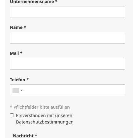
Unternehmensname *
Name *
Mail *
Sie suchen einen Job?
Registrieren Sie sich in unserem
Kandidat:innenportal
und
Telefon *
unsere Personalverantwortlichen werden Sie kontaktieren
oder durchsuchen Sie unser
Jobportal
.
* Pflichtfelder bitte ausfüllen
Einverstanden mit unseren
Datenschutzbestimmungen
Nachricht *