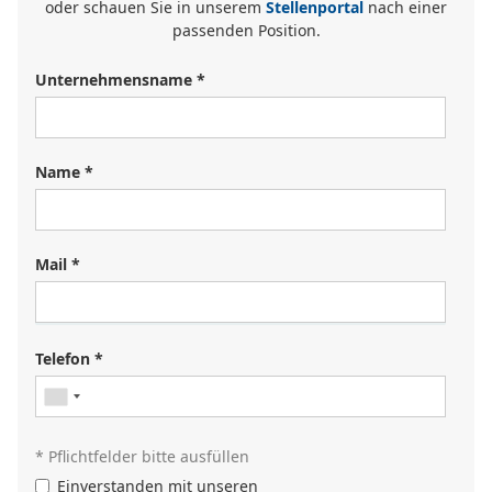
oder schauen Sie in unserem
Stellenportal
nach einer
passenden Position.
Unternehmensname *
Name *
Mail *
Sie suchen einen Job?
Registrieren Sie sich in unserem
Kandidat:innenportal
und
Telefon *
unsere Personalverantwortlichen werden Sie kontaktieren
oder durchsuchen Sie unser
Jobportal
.
* Pflichtfelder bitte ausfüllen
Einverstanden mit unseren