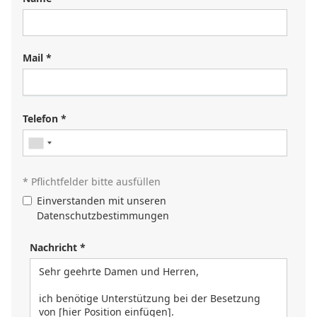
Mail *
Sie suchen einen Job?
Registrieren Sie sich in unserem
Kandidat:innenportal
und
Telefon *
unsere Personalverantwortlichen werden Sie kontaktieren
oder durchsuchen Sie unser
Jobportal
.
* Pflichtfelder bitte ausfüllen
Einverstanden mit unseren
Datenschutzbestimmungen
Nachricht *