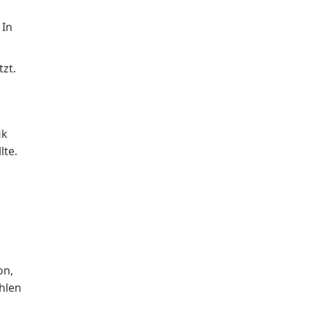
 In
tzt.
ik
lte.
on,
ahlen