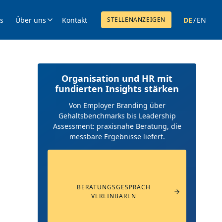
ts
Über uns
Kontakt
DE
/
EN
STELLENANZEIGEN
Organisation und HR mit
fundierten Insights stärken
Von Employer Branding über
Gehaltsbenchmarks bis Leadership
Assessment: praxisnahe Beratung, die
messbare Ergebnisse liefert.
BERATUNGSGESPRÄCH
VEREINBAREN