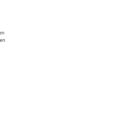
en
nen