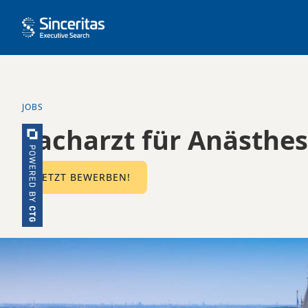
JOBS
Facharzt für Anästhes
JETZT BEWERBEN!
Kennziffer:
Einsatzort:
Beschäftigungsart:
10373
Gütersloh
Festanstellung