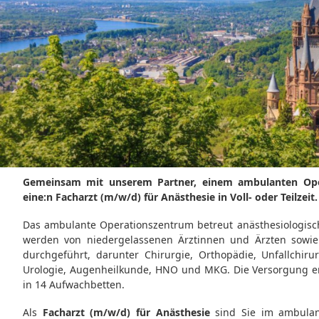
Das bestehende Stellenportal wird derzeit umgeste
finden Sie auch auf der folgenden Seite:
https://hiring.ctg-consulting.com/jobs/ctg
Gemeinsam mit unserem Partner, einem ambulanten Oper
eine:n Facharzt (m/w/d) für Anästhesie in Voll- oder Teilzeit
Das ambulante Operationszentrum betreut anästhesiologisc
werden von niedergelassenen Ärztinnen und Ärzten sowie
durchgeführt, darunter Chirurgie, Orthopädie, Unfallchirur
Urologie, Augenheilkunde, HNO und MKG. Die Versorgung er
in 14 Aufwachbetten.
Als
Facharzt (m/w/d) für Anästhesie
sind Sie im ambulant