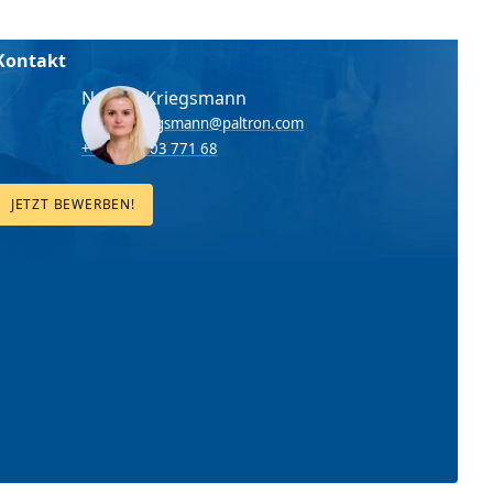
Kontakt
Nadine Kriegsmann
nadine.kriegsmann@paltron.com
+49 151 703 771 68
JETZT BEWERBEN!